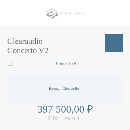
Перейти
к
основному
содержанию
Clearaudio
Concerto V2
Бренд
Clearaudio
397 500,00 ₽
CN:
290163