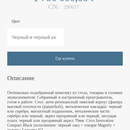
CN:
290617
Цвет
Где купить
Описание
Оптимально подобранный комплект из стола, тонарма и головки
звукоснимателя. Собранный и настроенный проигрыватель,
готов к работе. Стол: анти-резонансный тяжелый корпус (фанера
высокой плотности (panzerholz), металические накладки: черный
или серебро, магнитный подшипник, металические части:
серебро или черный, акрил прозрачный или черный, несущая
плата: черный или прозрачный акрил 70мм. Стол Innovation
Compact Black (исполнение: чёрный лак) + тонарм Magnify +
головка Concerto V2