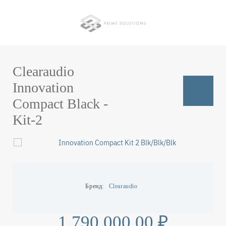
Перейти
к
основному
содержанию
Clearaudio
Innovation
Compact Black -
Kit-2
Бренд
Clearaudio
1 790 000,00 ₽