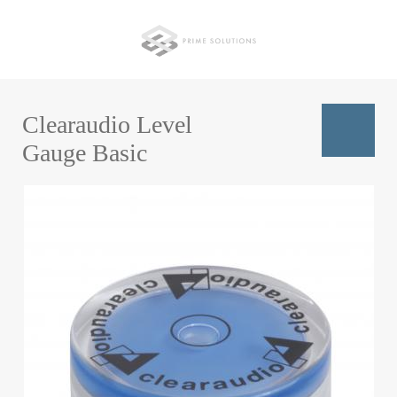
Перейти
к
основному
содержанию
Clearaudio Level
Gauge Basic