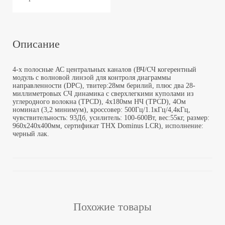
Описание
4-х полосные АС центральных каналов (ВЧ/СЧ когерентный
модуль с волновой линзой для контроля диаграммы
направленности (DPC), твитер:28мм берилий, плюс два 28-
миллиметровых СЧ динамика с сверхлегкими куполами из
углеродного волокна (TPCD), 4х180мм НЧ (TPCD), 4Ом
номинал (3,2 минимум), кроссовер: 500Гц/1.1кГц/4,4кГц,
чувствительность: 93Дб, усилитель: 100-600Вт, вес:55кг, размер:
960х240х400мм, сертификат THX Dominus LCR), исполнение:
черный лак.
Похожие товары