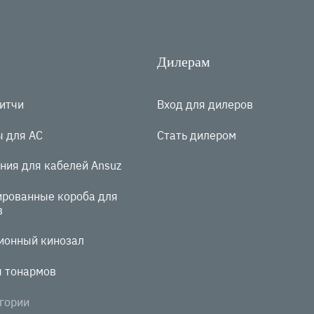
Дилерам
витчи
Вход для дилеров
ы для АС
Стать дилером
ния для кабелей Ansuz
ированные короба для
в
ионный кинозал
я тонармов
гории