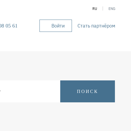
RU
ENG
Войти
Стать партнёром
08 05 61
User
account
menu