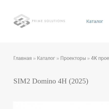
Перейти
к
основному
содержанию
Каталог
Main
naviga
Главная
Каталог
Проекторы
4K про
Строка
навигации
SIM2 Domino 4H (2025)