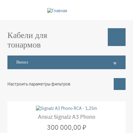
Перейти
к
основному
содержанию
Кабели для
тонармов
Винил
Настроить параметры фильтров
Ansuz Signalz A3 Phono
300 000,00 ₽