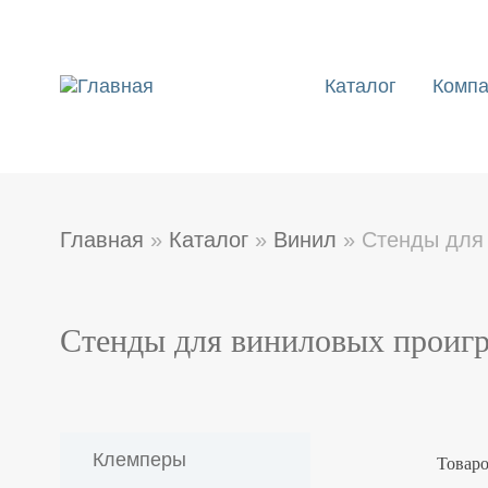
Перейти
к
основному
содержанию
Каталог
Комп
Main
navigatio
Главная
Каталог
Винил
Стенды для 
Строка
навигации
Стенды для виниловых проиг
Клемперы
Товаро