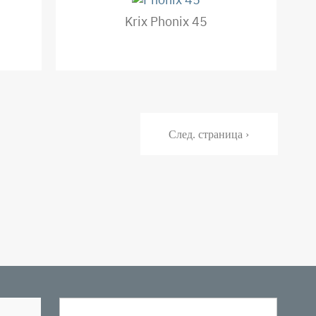
Krix Phonix 45
Следующая
След. страница ›
страница