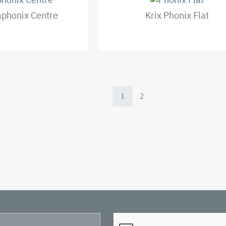
aphonix Centre
Krix Phonix Flat
Текущая
1
Page
2
страница