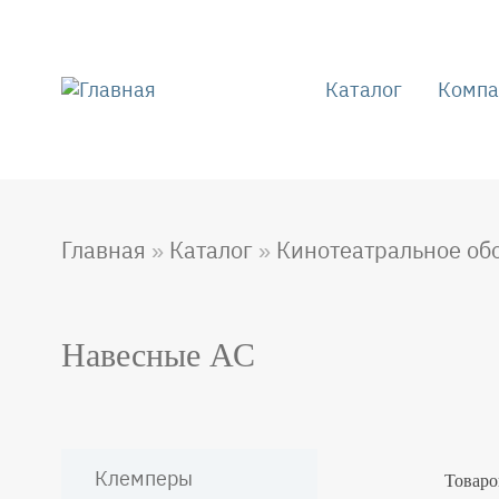
Перейти
к
основному
содержанию
Каталог
Компа
Main
navigation
Главная
Каталог
Кинотеатральное об
Строка
навигации
Навесные АС
Клемперы
Товаро