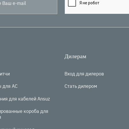
Дилерам
витчи
Вход для дилеров
ы для АС
Стать дилером
ния для кабелей Ansuz
ированные короба для
в