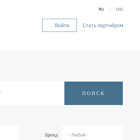
RU
ENG
Войти
Стать партнёром
User
account
menu
Бренд