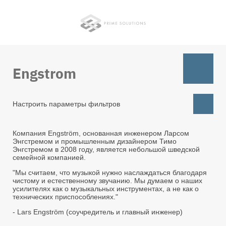
Перейти
к
основному
содержанию
Engstrom
Настроить параметры фильтров
Компания Engström, основанная инженером Ларсом
Энгстремом и промышленным дизайнером Тимо
Энгстремом в 2008 году, является небольшой шведской
семейной компанией.
"Мы считаем, что музыкой нужно наслаждаться благодаря
чистому и естественному звучанию. Мы думаем о наших
усилителях как о музыкальных инструментах, а не как о
технических приспособлениях."
- Lars Engström (соучредитель и главный инженер)