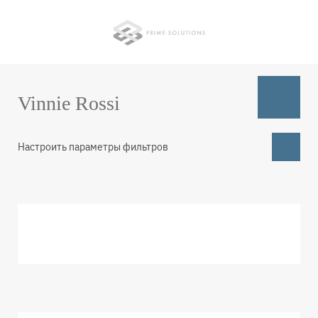
Перейти
к
основному
содержанию
Vinnie Rossi
Настроить параметры фильтров